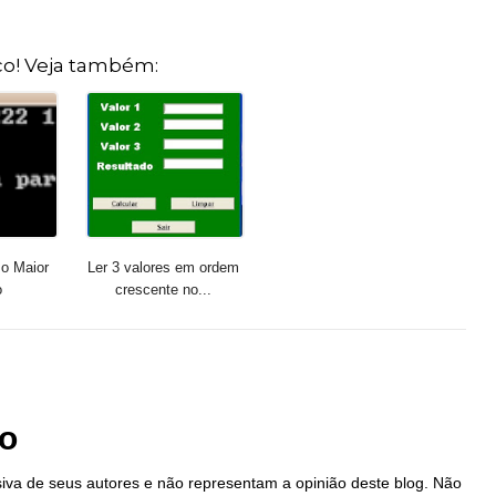
o! Veja também:
o Maior
Ler 3 valores em ordem
o
crescente no...
io
iva de seus autores e não representam a opinião deste blog. Não