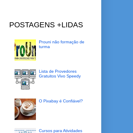
POSTAGENS +LIDAS
Prouni não formação de
turma
Lista de Provedores
Gratuitos Vivo Speedy
O Pixabay é Confiável?
Cursos para Atividades