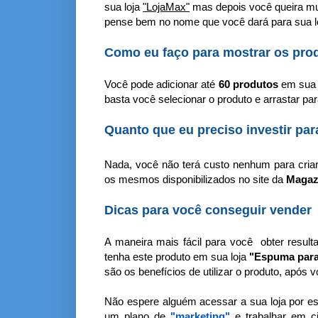
sua loja
"LojaMax"
mas depois você queira m
pense bem no nome que você dará para sua lo
Como eu faço para mostrar os pro
Você pode adicionar até
60 produtos
em sua l
basta você selecionar o produto e arrastar pa
Quanto que eu preciso investir pa
Nada, você não terá custo nenhum para criar
os mesmos disponibilizados no site da
Magaz
Dicas para você conseguir vender
A maneira mais fácil para você obter result
tenha este produto em sua loja
"Espuma para
são os benefícios de utilizar o produto, após
Não espere alguém acessar a sua loja por e
um plano de
"marketing"
e trabalhar em c