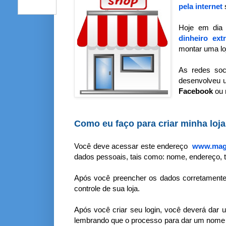
pela internet
s
Hoje em dia 
dinheiro ext
montar uma loj
As redes soc
desenvolveu u
Facebook
ou
Como eu faço para criar minha loj
Você deve acessar este endereço
www.maga
dados pessoais, tais como: nome, endereço, t
Após você preencher os dados corretamente,
controle de sua loja.
Após você criar seu login, você deverá dar
lembrando que o processo para dar um nome 