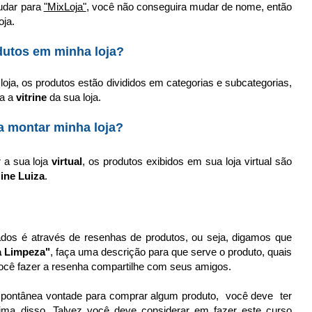
udar para
"MixLoja"
, você não conseguira mudar de nome, então
ja.
dutos em minha loja?
oja, os produtos estão divididos em categorias e subcategorias,
ra a
vitrine
da sua loja.
ra montar minha loja?
 a sua loja
virtual
, os produtos exibidos em sua loja virtual são
ine Luiza
.
ados é através de resenhas de produtos, ou seja, digamos que
 Limpeza"
, faça uma descrição para que serve o produto, quais
 você fazer a resenha compartilhe com seus amigos.
spontânea vontade para comprar algum produto, você deve ter
ima disso. Talvez você deve considerar em fazer este curso