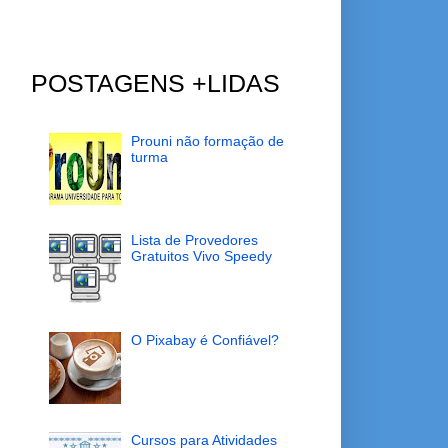
POSTAGENS +LIDAS
Prouni não formação de
turma
Lista de Provedores
Gratuitos Vivo Speedy
O Pixabay é Confiável?
Cursos para Atividades