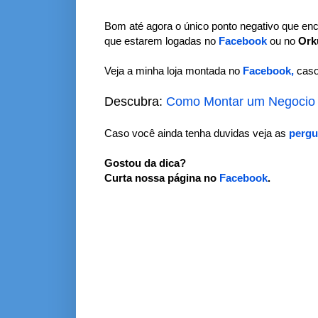
Bom até agora o único ponto negativo que enco
que estarem logadas no
Facebook
ou no
Ork
Veja a minha loja montada no
Facebook,
caso 
Descubra:
Como Montar um Negocio n
Caso você ainda tenha duvidas veja as
pergu
Gostou da dica?
Curta nossa página no
Facebook
.