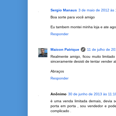
Sergio Manaus
3 de maio de 2012 às 
Boa sorte para você amigo
Eu tambem montei minha loja e ate ago
Responder
Maicon Patrique
11 de julho de 20
Realmente amigo, ficou muito limitad
sinceramente desisti de tentar vender 
Abraços
Responder
Anônimo
30 de junho de 2013 às 11:1
è uma venda limitada demais, devia s
porta em porta , sou vendedor e pode
complicado .