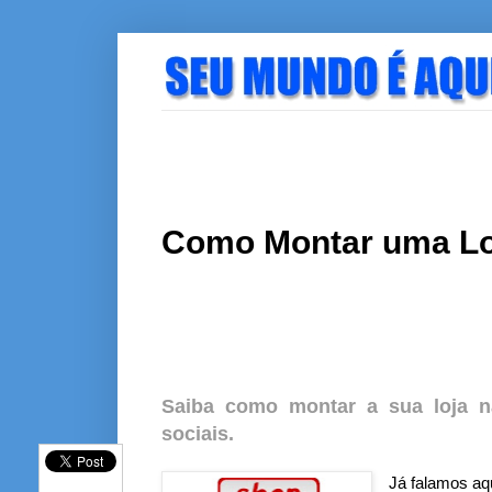
Como Montar uma Loj
Saiba como montar a sua loja n
sociais.
Já falamos aq