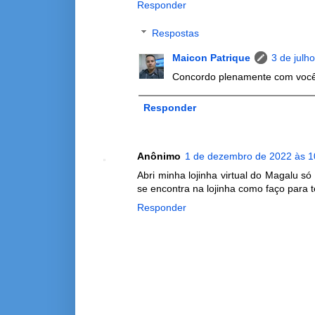
Responder
Respostas
Maicon Patrique
3 de julh
Concordo plenamente com você
Responder
Anônimo
1 de dezembro de 2022 às 1
Abri minha lojinha virtual do Magalu 
se encontra na lojinha como faço para t
Responder