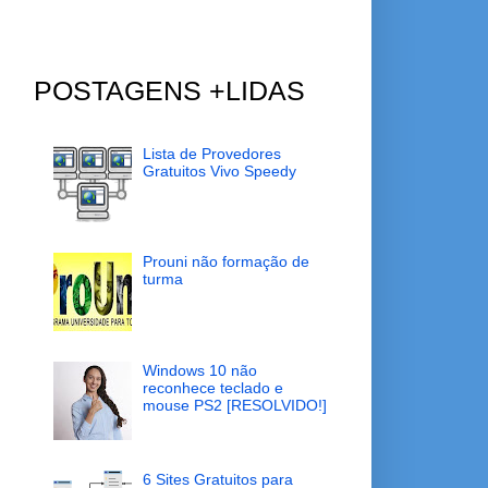
POSTAGENS +LIDAS
Lista de Provedores
Gratuitos Vivo Speedy
Prouni não formação de
turma
Windows 10 não
reconhece teclado e
mouse PS2 [RESOLVIDO!]
6 Sites Gratuitos para