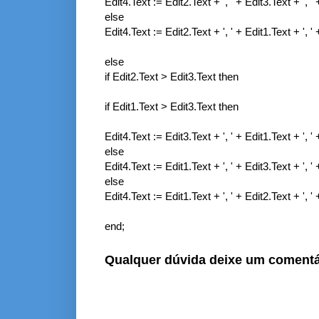
Edit4.Text := Edit2.Text + ', ' + Edit3.Text + ', '
else
Edit4.Text := Edit2.Text + ', ' + Edit1.Text + ', '
else
if Edit2.Text > Edit3.Text then
if Edit1.Text > Edit3.Text then
Edit4.Text := Edit3.Text + ', ' + Edit1.Text + ', '
else
Edit4.Text := Edit1.Text + ', ' + Edit3.Text + ', '
else
Edit4.Text := Edit1.Text + ', ' + Edit2.Text + ', '
end;
Qualquer dúvida deixe um comentá