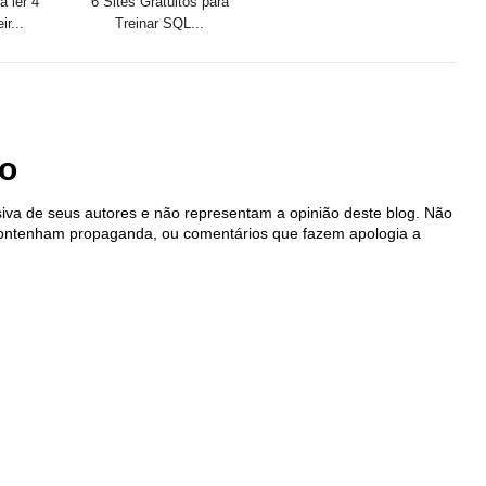
a ler 4
6 Sites Gratuitos para
ir...
Treinar SQL...
io
iva de seus autores e não representam a opinião deste blog. Não
contenham propaganda, ou comentários que fazem apologia a