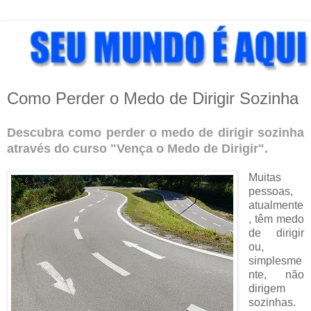
Como Perder o Medo de Dirigir Sozinha
Descubra como perder o medo de dirigir sozinha
através do curso "Vença o Medo de Dirigir".
Muitas
pessoas,
atualmente
, têm medo
de dirigir
ou,
simplesme
nte, não
dirigem
sozinhas.