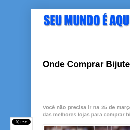
Onde Comprar Bijute
Você não precisa ir na 25 de març
das melhores lojas para comprar bi