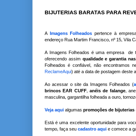
BIJUTERIAS BARATAS PARA REV
A
Imagens Folheados
pertence à empresa I
endereço Rua Martim Francisco, nº 15, Vila C
A Imagens Folheados é uma empresa de tra
oferecendo assim
qualidade e garantia nas 
Folheados é confiável, não encontramos 
ReclameAqui
) até a data de postagem deste a
Ao acessar o site da Imagens Folheados (
a
brincos EAR CUFF
,
anéis de falange
, ane
masculina, gargantilha folheada a ouro, tornoze
Veja aqui
algumas
promoções de bijuterias
Está é uma excelente oportunidade para voc
tempo, faça seu
cadastro aqui
e comece a gan