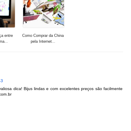
ça entre
Como Comprar da China
ma...
pela Internet...
43
valiosa dica! Bijus lindas e com excelentes preços são facilmente
.com.br