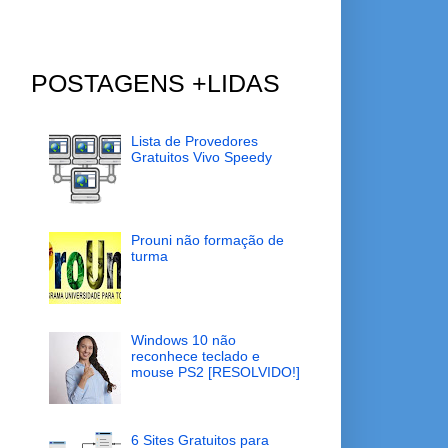
POSTAGENS +LIDAS
Lista de Provedores
Gratuitos Vivo Speedy
Prouni não formação de
turma
Windows 10 não
reconhece teclado e
mouse PS2 [RESOLVIDO!]
6 Sites Gratuitos para